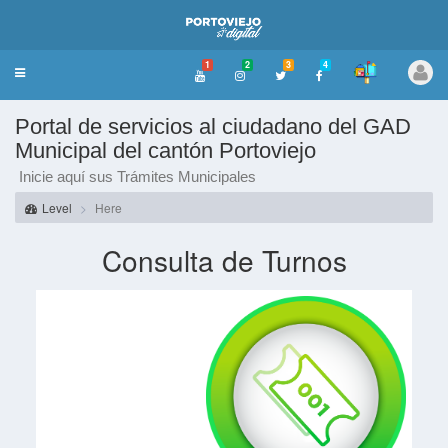
1
2
3
4
Toggle
navigation
Portal de servicios al ciudadano del GAD
Municipal del cantón Portoviejo
Inicie aquí sus Trámites Municipales
Level
Here
Consulta de Turnos