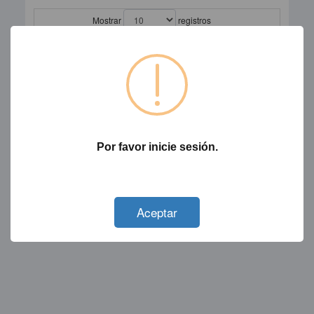
Mostrar
registros
Buscar:
Clave
Acción
Predial
Parroquia
Barrio
Error: Object
reference not
set to an
instance of an
Por favor inicie sesión.
object.
Mostrando registros del 1 al 1 de un total de 1 registros
Not valid!
!
Anterior
1
Siguiente
Aceptar