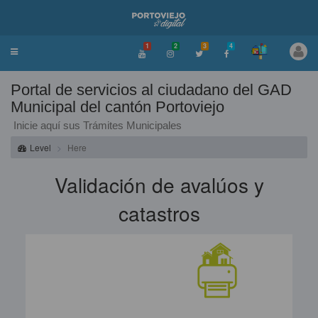
1
2
3
4
Toggle
navigation
Portal de servicios al ciudadano del GAD
Municipal del cantón Portoviejo
Inicie aquí sus Trámites Municipales
Level
Here
Validación de avalúos y
catastros