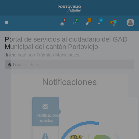
1
2
3
4
Toggle
navigation
Portal de servicios al ciudadano del GAD
Municipal del cantón Portoviejo
Inicie aquí sus Trámites Municipales
Level
Here
Notificaciones
Notificaciones
recibidas