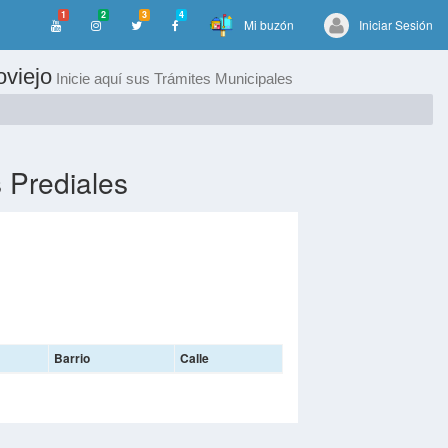
1
2
3
4
Mi buzón
Iniciar Sesión
oviejo
Inicie aquí sus Trámites Municipales
 Prediales
Barrio
Calle