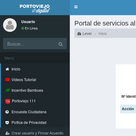
Toggle
navigation
Usuario
Portal de servicios 
En Linea
Level
Here
Menú
Inicio
Videos Tutorial
Incentivo Bambues
Nº Identi
Portoviejo 111
Acción
Encuesta Ciudadana
Poítica de Privacidad
Crear usuario y Firmar Acuerdo