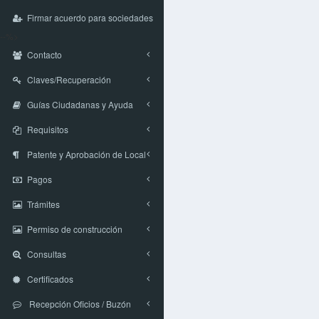
Firmar acuerdo para sociedades
--%>
Contacto
Claves/Recuperación
Guías Ciudadanas y Ayuda
Requisitos
Patente y Aprobación de Local
Pagos
Trámites
Permiso de construcción
Consultas
Certificados
Recepción Oficios / Buzón