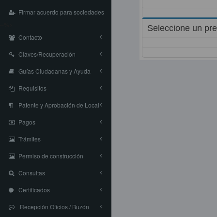
Firmar acuerdo para sociedades
--%>
Seleccione un pre
Contacto
Claves/Recuperación
Guías Ciudadanas y Ayuda
Requisitos
Patente y Aprobación de Local
Pagos
Trámites
Permiso de construcción
Consultas
Certificados
Recepción Oficios / Buzón