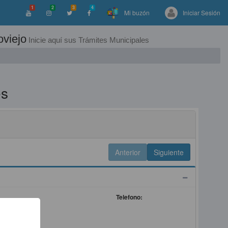
1
2
3
4
Mi buzón
Iniciar Sesión
oviejo
Inicie aquí sus Trámites Municipales
es
Telefono: