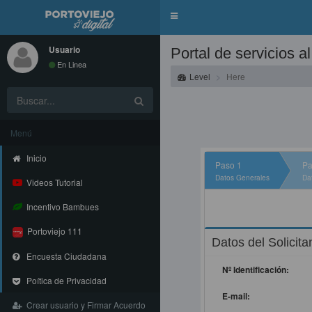
Toggle
navigation
Usuario
Portal de servicios 
En Linea
Level
Here
Menú
Inicio
Paso 1
Pa
Datos Generales
Da
Videos Tutorial
Incentivo Bambues
Portoviejo 111
Datos del Solicita
Encuesta Ciudadana
Nº Identificación:
Poítica de Privacidad
E-mail:
Crear usuario y Firmar Acuerdo