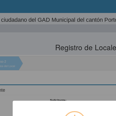
al ciudadano del GAD Municipal del cantón Port
Registro de Local
so 2
tos del Local
nte
Solicitante:
Dirección: