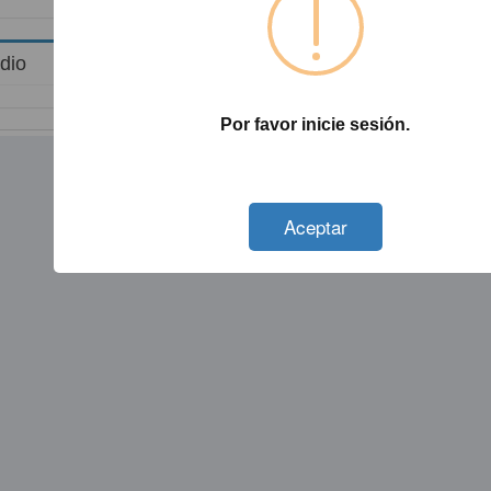
dio
Por favor inicie sesión.
Not valid!
!
Aceptar